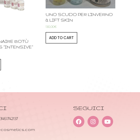
UNO SCUDO PER L’INVERNO
& LIFT SKIN
130,00
€
ADD TO CART
NAIRE BOTÙ
 “INTENSIVE”
CI
SEGUICI
 3461742137
necosmetics.com