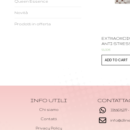
Queen Essence
Novità
Prodotti in offerta
EXTRAORDI
ANTI-STRESS
55,00
€
ADD TO CART
INFO UTILI
CONTATTA
Chi siamo
3355615277 -
Contatti
info@dli
Privacy Policy