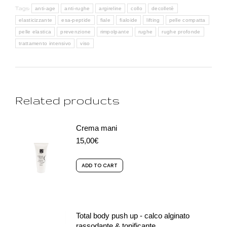
Tags:
anti-age
anti-rughe
argireline
collo
decolletè
elasticizzante
esa-peptide
fiale
fialoide
lifting
pelle compatta
pelle elastica
prevenzione
rimpolpante
rughe
rughe profonde
trattamento intensivo
viso
Related products
Crema mani
15,00
€
ADD TO CART
Total body push up - calco alginato
rassodante & tonificante