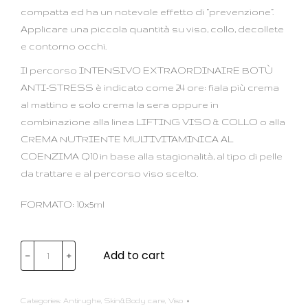
compatta ed ha un notevole effetto di “prevenzione”.
Applicare una piccola quantità su viso, collo, decollete
e contorno occhi.
Il percorso INTENSIVO EXTRAORDINAIRE BOTÙ
ANTI-STRESS è indicato come 24 ore: fiala più crema
al mattino e solo crema la sera oppure in
combinazione alla linea LIFTING VISO & COLLO o alla
CREMA NUTRIENTE MULTIVITAMINICA AL
COENZIMA Q10 in base alla stagionalità, al tipo di pelle
da trattare e al percorso viso scelto.
FORMATO: 10x5ml
Add to cart
﹣
﹢
Categories:
Antirughe
,
Skin&Body care
,
Viso