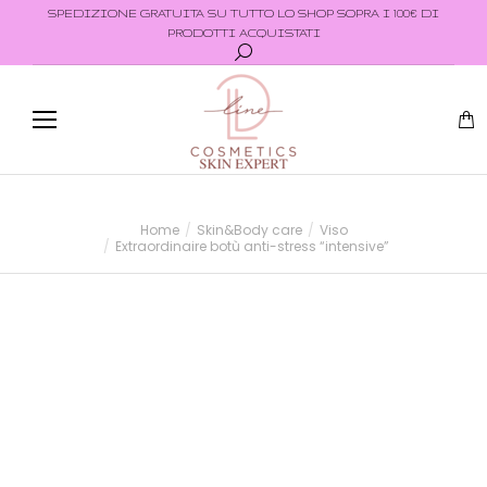
SPEDIZIONE GRATUITA SU TUTTO LO SHOP SOPRA I 100€ DI
PRODOTTI ACQUISTATI
Home
Skin&Body care
Viso
Tu sei qui:
Extraordinaire botù anti-stress “intensive”