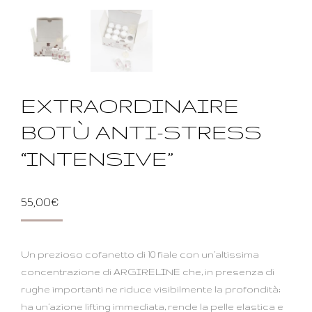
EXTRAORDINAIRE
BOTÙ ANTI-STRESS
“INTENSIVE”
55,00
€
Un prezioso cofanetto di 10 fiale con un’altissima
concentrazione di ARGIRELINE che, in presenza di
rughe importanti ne riduce visibilmente la profondità;
ha un’azione lifting immediata, rende la pelle elastica e