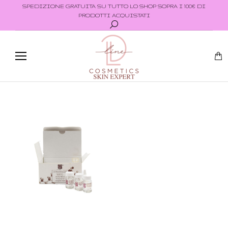
SPEDIZIONE GRATUITA SU TUTTO LO SHOP SOPRA I 100€ DI
PRODOTTI ACQUISTATI