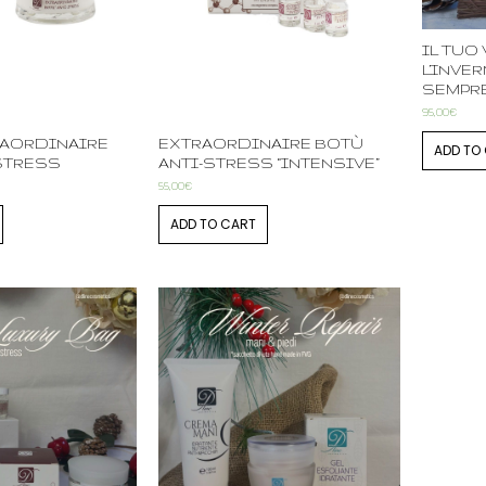
IL TUO
L’INVE
SEMPR
95,00
€
RAORDINAIRE
EXTRAORDINAIRE BOTÙ
ADD TO
STRESS
ANTI-STRESS “INTENSIVE”
55,00
€
ADD TO CART