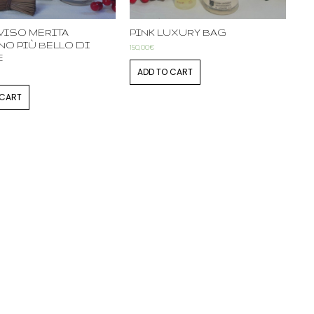
 VISO MERITA
PINK LUXURY BAG
RNO PIÙ BELLO DI
150,00
€
E
ADD TO CART
 CART