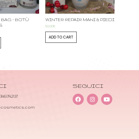
 BAG – BOTÙ
WINTER REPAIR MANI & PIEDI
S
50,00
€
ADD TO CART
CI
SEGUICI
 3461742137
necosmetics.com