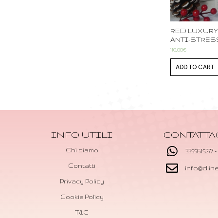
RED LUXURY
ANTI-STRES
110,00
€
ADD TO CART
INFO UTILI
CONTATTA
Chi siamo
3355615277 -
Contatti
info@dli
Privacy Policy
Cookie Policy
T&C