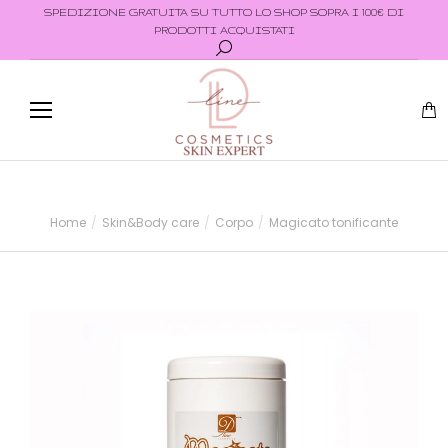
SPEDIZIONE GRATUITA SU TUTTO LO SHOP SOPRA I 100€ DI
PRODOTTI ACQUISTATI
Home
Skin&Body care
Corpo
Magicato tonificante
Tu sei qui: