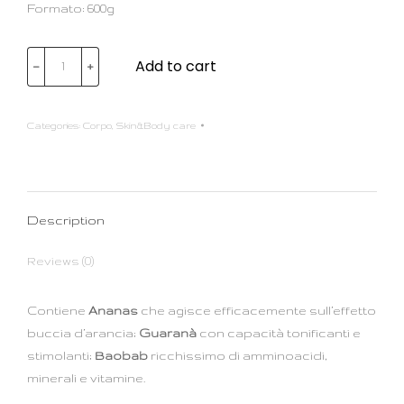
Formato: 600g
Add to cart
﹣
﹢
Categories:
Corpo
,
Skin&Body care
Description
Reviews (0)
Contiene
Ananas
che agisce efficacemente sull’effetto
buccia d’arancia;
Guaranà
con capacità tonificanti e
stimolanti;
Baobab
ricchissimo di amminoacidi,
minerali e vitamine.