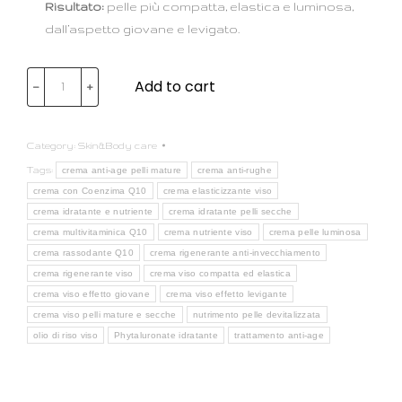
Risultato:
pelle più compatta, elastica e luminosa,
dall’aspetto giovane e levigato.
Add to cart
﹣
﹢
Category:
Skin&Body care
Tags:
crema anti-age pelli mature
crema anti-rughe
crema con Coenzima Q10
crema elasticizzante viso
crema idratante e nutriente
crema idratante pelli secche
crema multivitaminica Q10
crema nutriente viso
crema pelle luminosa
crema rassodante Q10
crema rigenerante anti-invecchiamento
crema rigenerante viso
crema viso compatta ed elastica
crema viso effetto giovane
crema viso effetto levigante
crema viso pelli mature e secche
nutrimento pelle devitalizzata
olio di riso viso
Phytaluronate idratante
trattamento anti-age