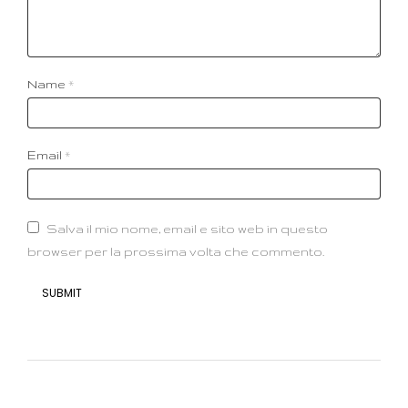
Name
*
Email
*
Salva il mio nome, email e sito web in questo
browser per la prossima volta che commento.