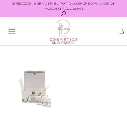
SPEDIZIONE GRATUITA SU TUTTO LO SHOP SOPRA I 100€ DI
PRODOTTI ACQUISTATI