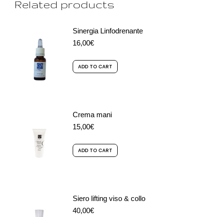
Related products
Sinergia Linfodrenante
16,00
€
ADD TO CART
Crema mani
15,00
€
ADD TO CART
Siero lifting viso & collo
40,00
€