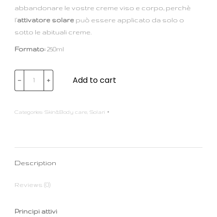
abbandonare le vostre creme viso e corpo, perchè
l’
attivatore solare
può essere applicato da solo o
sotto le abituali creme.
Formato:
250ml
Add to cart
﹣
﹢
Categories:
Skin&Body care
,
Solari
Description
Reviews (0)
Principi attivi