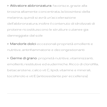
> Attivatore abbronzatura
: favorisce, grazie alla
tirosina altamente concentrata, la biosintesi della
melanina, quindi si avrà un’accelerazione
dell’abbronzatura, inoltre il contenuto di idrolizzati di
proteine ricostituiscono le strutture cutanee gia
danneggiate dal sole
>
Mandorle dolci:
eccezionali proprietà emollienti e
nutritive, antinfiammatorie e decongestionanti
> Germe di grano
: proprietà nutritive, vitaminizzanti,
emollienti, restitutive ed eudermiche. Ricco di clorofilla,
betacarotene, calco vit C, lipidi, vitamine e minerali,
tocoferolo e vit E (antiossidante per eccellenza)