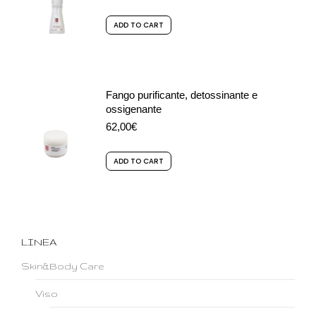
ADD TO CART
Fango purificante, detossinante e
ossigenante
62,00
€
ADD TO CART
LINEA
Skin&Body Care
Viso