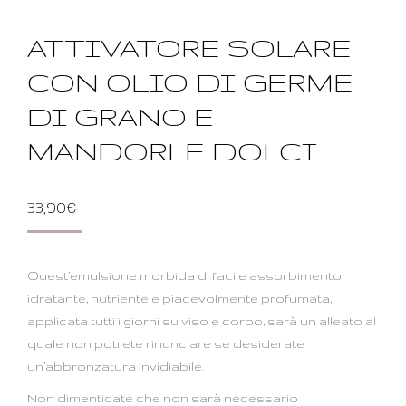
ATTIVATORE SOLARE
CON OLIO DI GERME
DI GRANO E
MANDORLE DOLCI
33,90
€
Quest’emulsione morbida di facile assorbimento,
idratante, nutriente e piacevolmente profumata,
applicata tutti i giorni su viso e corpo, sarà un alleato al
quale non potrete rinunciare se desiderate
un’abbronzatura invidiabile.
Non dimenticate che non sarà necessario